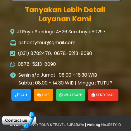
Tanyakan Lebih Detail
Layanan Kami
Jl Raya Pandugo A-26 Surabaya 60297
ashantytour@gmail.com
(031) 8782470
,
0878-5213-8090
0878-5213-8090
Senin s/d Jumat : 08.00 - 16.30 WIB
Sabtu : 08.00 - 14.30 WIB | Minggu : TUTUP
CALL
SMS
WHATSAPP
SEND EMAIL
©
2021
ASHANTY TOUR & TRAVEL SURABAYA
| Web by
MAJESTY iD